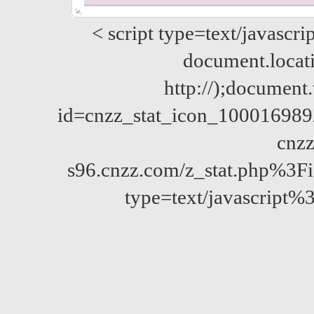
< script type=text/javascri
document.locatio
http://);documen
id=cnzz_stat_icon_10001698
cnzz
s96.cnzz.com/z_stat.php%
type=text/javascript%