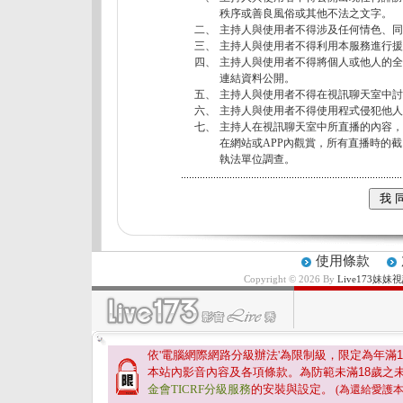
秩序或善良風俗或其他不法之文字。
二、
主持人與使用者不得涉及任何情色、同
三、
主持人與使用者不得利用本服務進行援
四、
主持人與使用者不得將個人或他人的全
連結資料公開。
五、
主持人與使用者不得在視訊聊天室中討
六、
主持人與使用者不得使用程式侵犯他人
七、
主持人在視訊聊天室中所直播的內容，
在網站或APP內觀賞，所有直播時的
執法單位調查。
使用條款
Copyright © 2026 By
Live173
依'電腦網際網路分級辦法'為限制級，限定為年滿
1
本站內影音內容及各項條款。為防範未滿
18
歲之
金會TICRF分級服務
的安裝與設定。
(為還給愛護