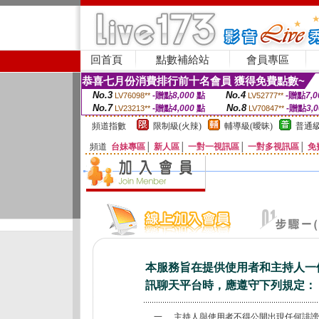
回首頁
點數補給站
會員專區
恭喜七月份消費排行前十名會員 獲得免費點數~
No.3
No.4
-贈點
8,000
點
-贈點
7,0
LV76098**
LV52777**
No.7
No.8
-贈點
4,000
點
-贈點
3,
LV23213**
LV70847**
頻道指數
限制級(火辣)
輔導級(曖昧)
普通級
頻道
台妹專區
│
新人區
│
一對一視訊區
│
一對多視訊區
│
免
本服務旨在提供使用者和主持人一
訊聊天平台時，應遵守下列規定：
一、
主持人與使用者不得公開出現任何誹謗