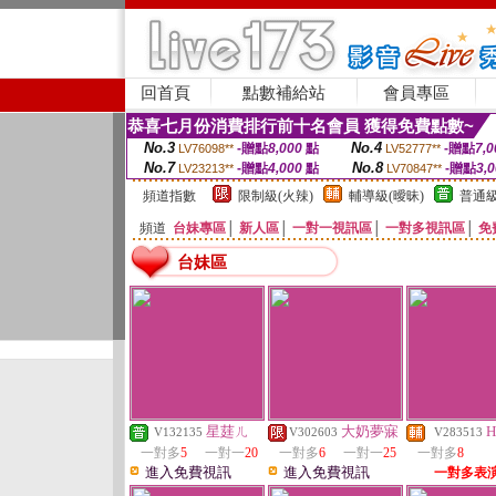
回首頁
點數補給站
會員專區
恭喜七月份消費排行前十名會員 獲得免費點數~
No.3
No.4
-贈點
8,000
點
-贈點
7,0
LV76098**
LV52777**
No.7
No.8
-贈點
4,000
點
-贈點
3,
LV23213**
LV70847**
頻道指數
限制級(火辣)
輔導級(曖昧)
普通級
頻道
台妹專區
│
新人區
│
一對一視訊區
│
一對多視訊區
│
免
台妹區
星莛ㄦ
大奶夢寐
H
V132135
V302603
V283513
一對多
5
一對一
20
一對多
6
一對一
25
一對多
8
進入免費視訊
進入免費視訊
一對多表