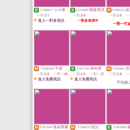
小小臻
吸吸寶貝
蘇
V308827
V253899
V308324
一對多
5
一對多
8
一對多
8
一
進入一對多視訊
一對多表演中
一對一忙
芊蒨
烤布蕾
想
V296458
V307336
V299403
一對多
8
一對一
40
一對多
6
一對一
25
一對多
8
一
進入免費視訊
進入免費視訊
不在線
辣妹專屬
瑞兒
V297454
V294878
V305896