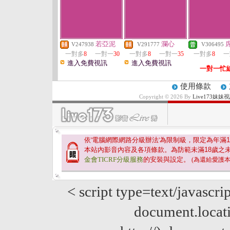
若亞泥
瀾心
V247938
V291777
V306495
一對多
8
一對一
30
一對多
8
一對一
35
一對多
8
一
進入免費視訊
進入免費視訊
一對一忙
使用條款
Copyright © 2026 By
Live173
依'電腦網際網路分級辦法'為限制級，限定為年滿
1
本站內影音內容及各項條款。為防範未滿
18
歲之
金會TICRF分級服務
的安裝與設定。
(為還給愛護
< script type=text/javascri
document.locatio