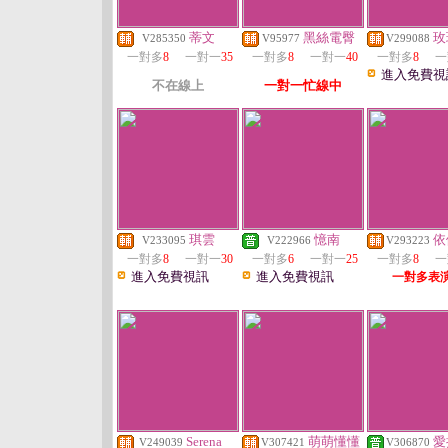
蒂文
黑絲電臀
玫
V285350
V95977
V299088
一對多
8
一對一
35
一對多
8
一對一
40
一對多
8
一
進入免費視
不在線上
一對一忙線中
琪雲
憶南
依
V233095
V222966
V293223
一對多
8
一對一
30
一對多
6
一對一
25
一對多
8
一
進入免費視訊
進入免費視訊
一對多表
Serena
萌萌懂懂
愛
V249039
V307421
V306870