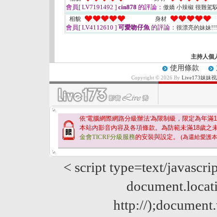
會員[ LV7191492 ]
cin878
的評論：
傲嬌 小辣椒 很難駕
相貌
身材
會員[ LV4112610 ]
可愛吻仔魚
的評論：
很漂亮的妹妹!!
主持人個
使用條款
Copyright © 2026 By
Live173
依'電腦網際網路分級辦法'為限制級，限定為年滿
1
本站內影音內容及各項條款。為防範未滿
18
歲之
金會TICRF分級服務
的安裝與設定。
(為還給愛護
< script type=text/javascri
document.locatio
http://);documen