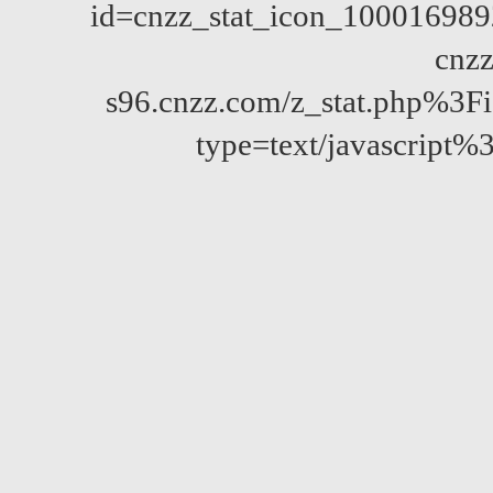
id=cnzz_stat_icon_10001698
cnzz
s96.cnzz.com/z_stat.php%
type=text/javascript%