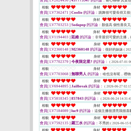
會員[ LV2024436 ]
457775547
的評論：
耐心聊聊 其實
相貌
身材
會員[ LV7362471 ]
Coolio
的評論：
跳舞很可愛長得又很
相貌
身材
會員[ LV7703253 ]
Sodapop
的評論：
顏值高 個性善良
相貌
身材
會員[ LV1194403 ]
廷維
的評論：
非常親切可愛的主播，
相貌
身材
會員[ LV2360148 ]
M2360148
的評論：
很好的妹妹
( 202
相貌
身材
會員[ LV7702379 ]
今夜限定星?
的評論：
( 2026-07-01 0
相貌
身材
會員[ LV7703068 ]
無聊男人
的評論：
啥也沒有呢，禮
相貌
身材
會員[ LV6944895 ]
Jailbreak
的評論：
( 2026-06-27 02:13
相貌
身材
會員[ LV5818345 ]
857843
的評論：
( 2026-06-24 14:31:4
相貌
身材
會員[ LV7184089 ]
luc9
的評論：
這個主播很漂亮我很喜
相貌
身材
會員[ LV7592135 ]
羅三水
的評論：
不秀的
( 2026-06-15 0
相貌
身材