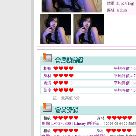
體重: 31 公斤(kg)
區域: 台北市
相貌
平均評價 4.6
身材
平均評價 4.7
表演
平均評價 3.9
態度
平均評價 4.6
註﹕最高值 5分
相貌
身材
會員[ LV7376860 ]
Lincoy
的評論：
( 2026-08-04 22:58:53
相貌
身材