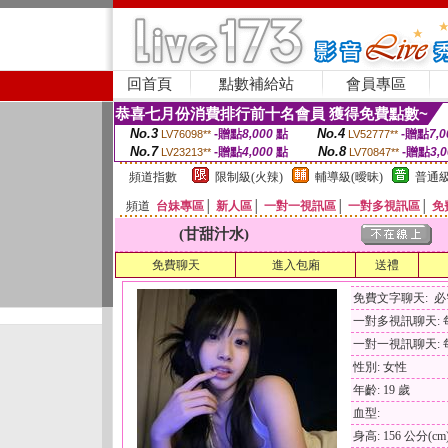
回首頁
點數補給站
會員專區
恭喜七月份消費排行前十名會員 獲得免費點數~
No.3
No.4
-贈點
8,000
點
-贈點
7,0
LV76098**
LV52777**
No.7
No.8
-贈點
4,000
點
-贈點
3,
LV23213**
LV70847**
頻道指數
限制級(火辣)
輔導級(曖昧)
普通級
頻道
台妹專區
│
新人區
│
一對一視訊區
│
一對多視訊區
│
免
(甘甜汁水)
免費聊天
進入包廂
送禮
免費文字聊天: 
一對多視訊聊天: 每
一對一視訊聊天: 每
性別: 女性
年齡: 19 歲
血型:
身高: 156 公分(cm