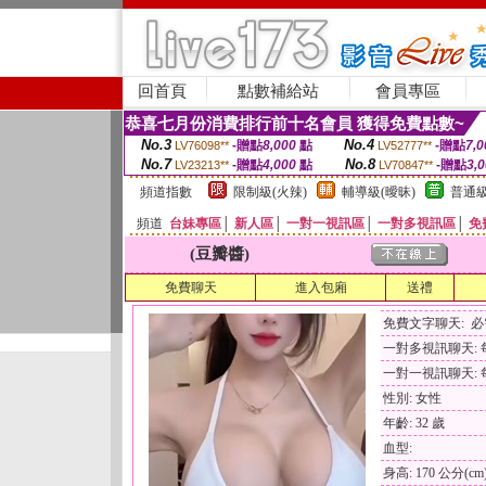
回首頁
點數補給站
會員專區
恭喜七月份消費排行前十名會員 獲得免費點數~
No.3
No.4
-贈點
8,000
點
-贈點
7,0
LV76098**
LV52777**
No.7
No.8
-贈點
4,000
點
-贈點
3,
LV23213**
LV70847**
頻道指數
限制級(火辣)
輔導級(曖昧)
普通級
頻道
台妹專區
│
新人區
│
一對一視訊區
│
一對多視訊區
│
免
(豆瓣醬)
免費聊天
進入包廂
送禮
免費文字聊天: 
一對多視訊聊天: 每
一對一視訊聊天: 每
性別: 女性
年齡: 32 歲
血型:
身高: 170 公分(cm