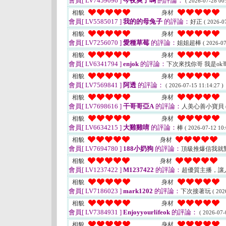
會員[ LV7459096 ]
今夜爽了嗎
的評論：
( 2026-07-28 00:
相貌
身材
會員[ LV5585017 ]
我的的母兔子
的評論：
好正
( 2026-0
相貌
身材
會員[ LV7256070 ]
愛種草莓
的評論：
姐姐超棒
( 2026-07
相貌
身材
會員[ LV6341794 ]
enjok
的評論：
下次來找你哥 我是ok
相貌
身材
會員[ LV7569841 ]
阿透
的評論：
( 2026-07-15 11:14:27 )
相貌
身材
會員[ LV7698616 ]
干哥哥亞A
的評論：
人美心善小寶貝
相貌
身材
會員[ LV6634215 ]
大雞雞唷
的評論：
棒
( 2026-07-12 10:
相貌
身材
會員[ LV7694780 ]
188小奶狗
的評論：
頂級推爆信我就
相貌
身材
會員[ LV1237422 ]
M1237422
的評論：
超優質主播，讓
相貌
身材
會員[ LV7186023 ]
mark1202
的評論：
下次接著玩
( 202
相貌
身材
會員[ LV7384931 ]
Enjoyyourlifeok
的評論：
( 2026-07-
相貌
身材