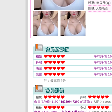
體重: 49 公斤(kg)
區域: 大陸地區
相貌
平均評價 5.0
身材
平均評價 5.0
表演
平均評價 5.0
態度
平均評價 5.0
註﹕最高值 5分
相貌
身材
會員[ LV6541192 ]
bj759947290
的評論：
人呢？
( 2026-
相貌
身材