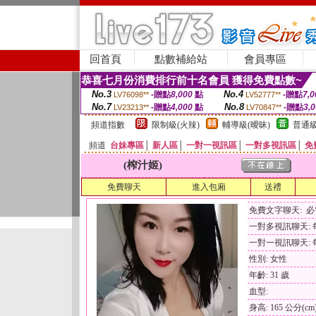
回首頁
點數補給站
會員專區
恭喜七月份消費排行前十名會員 獲得免費點數~
No.3
No.4
-贈點
8,000
點
-贈點
7,0
LV76098**
LV52777**
No.7
No.8
-贈點
4,000
點
-贈點
3,
LV23213**
LV70847**
頻道指數
限制級(火辣)
輔導級(曖昧)
普通級
頻道
台妹專區
│
新人區
│
一對一視訊區
│
一對多視訊區
│
免
(榨汁姬)
免費聊天
進入包廂
送禮
免費文字聊天: 
一對多視訊聊天: 每
一對一視訊聊天: 每
性別: 女性
年齡: 31 歲
血型:
身高: 165 公分(cm