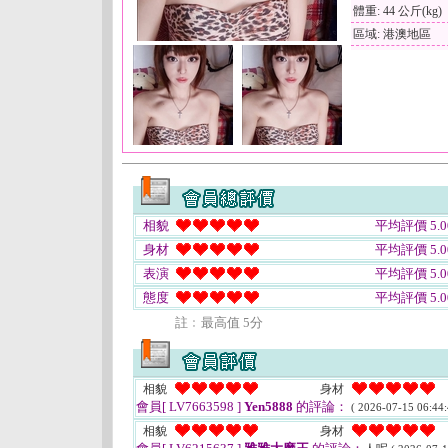
體重: 44 公斤(kg)
區域: 港澳地區
相貌
平均評價 5.0
身材
平均評價 5.0
表演
平均評價 5.0
態度
平均評價 5.0
註﹕最高值 5分
相貌
身材
會員[ LV7663598 ]
Yen5888
的評論：
( 2026-07-15 06:44:
相貌
身材