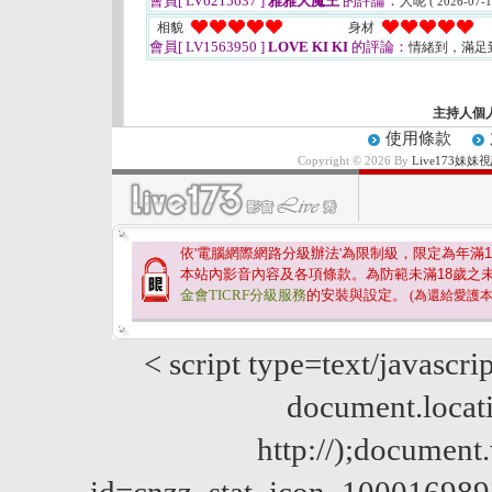
會員[ LV6215637 ]
雅雅大魔王
的評論：
人呢
( 2026-07-1
相貌
身材
會員[ LV1563950 ]
LOVE KI KI
的評論：
情緒到，滿足
主持人個
使用條款
Copyright © 2026 By
Live173
依'電腦網際網路分級辦法'為限制級，限定為年滿
1
本站內影音內容及各項條款。為防範未滿
18
歲之
金會TICRF分級服務
的安裝與設定。
(為還給愛護
< script type=text/javascri
document.locatio
http://);documen