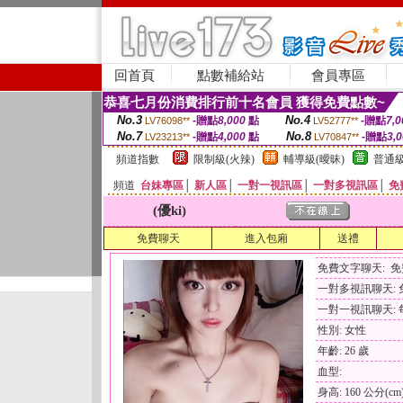
回首頁
點數補給站
會員專區
恭喜七月份消費排行前十名會員 獲得免費點數~
No.3
No.4
-贈點
8,000
點
-贈點
7,0
LV76098**
LV52777**
No.7
No.8
-贈點
4,000
點
-贈點
3,
LV23213**
LV70847**
頻道指數
限制級(火辣)
輔導級(曖昧)
普通級
頻道
台妹專區
│
新人區
│
一對一視訊區
│
一對多視訊區
│
免
(優ki)
免費聊天
進入包廂
送禮
免費文字聊天: 
一對多視訊聊天:
一對一視訊聊天: 每
性別: 女性
年齡: 26 歲
血型:
身高: 160 公分(cm