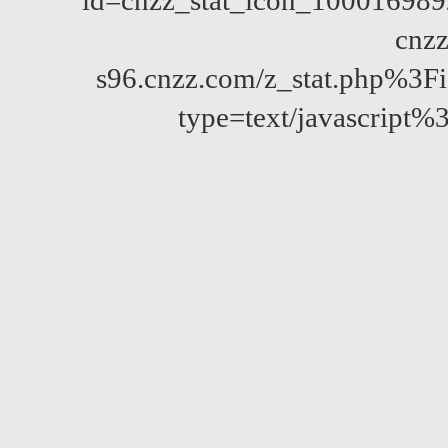
id=cnzz_stat_icon_10001698
cnzz
s96.cnzz.com/z_stat.php%
type=text/javascript%